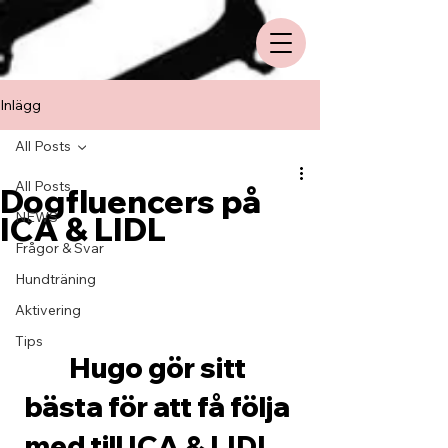
Inlägg
All Posts
All Posts
Dogfluencers på
NEWS
ICA & LIDL
Frågor & Svar
Hundträning
Aktivering
Tips
Hugo gör sitt 
bästa för att få följa 
med till ICA & LIDL.. 