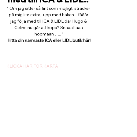
” Om jag sitter så fint som möjligt, sträcker 
på mig lite extra,  upp med hakan – fååår 
jag följa med till ICA & LIDL där Hugo & 
Celine nu går att köpa? Snääälllaaa 
hoomaan ….. ”
Hitta din närmaste ICA eller LIDL butik här!
KLICKA HÄR FÖR KARTA