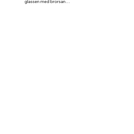
glassen med brorsan…  
Står på tå och väntar otåligt