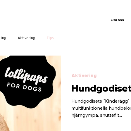
s
Om oss
ning
Aktivering
Tips
Aktivering
Hundgodiset
Hundgodisets "Kinderägg"
multifunktionella hundbel
hjärngympa, snuttefilt...