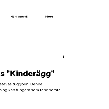
Här finns vi!
More
s "Kinderägg"
 stavas tuggben. Denna
öning kan fungera som tandborste,