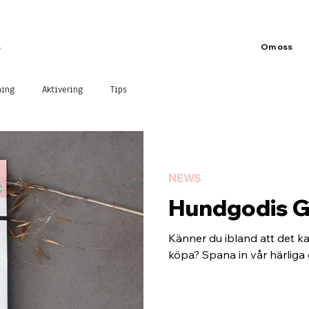
s
Om oss
ning
Aktivering
Tips
NEWS
Hundgodis G
Känner du ibland att det ka
köpa? Spana in vår härliga 