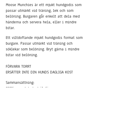
Moose Munchies är ett mjukt hundgodis som
passar utmärkt vid träning, lek och som
belöning. Burgaren går enkelt att dela med
händerna och servera hela, eller i mindre
bitar.
Ett viltdoftande mjukt hundgodis format som
burgare. Passar utmärkt vid träning och
söklekar som belöning. Bryt gärna i mindre
bitar vid belöning.
FÖRVARA TORRT
ERSÄTTER INTE DIN HUNDS DAGLIGA KOST
Sammansättning:
100% svensk torkad älgfärs
Analytiska beståndsdelar:
Proteinhalt 72%, vattenhalt 9,6%, fett 9%,
askhalt 1,4%.
Hugo & Celine®
Pet Union Sweden AB