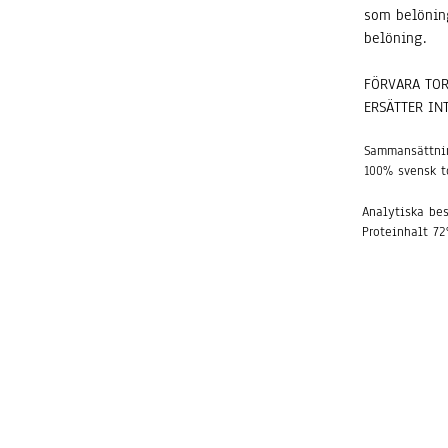
som belöning
belöning.
FÖRVARA TO
ERSÄTTER IN
Sammansättni
100% svensk t
Analytiska bes
Proteinhalt 72