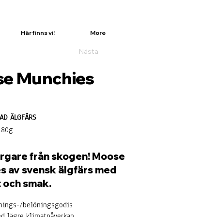
Här finns vi!
More
Nästa
e Munchies
AD ÄLGFÄRS
 80g
urgare från skogen! Moose
s av svensk älgfärs med
t och smak.
änings-/belöningsgodis
ed lägre klimatpåverkan