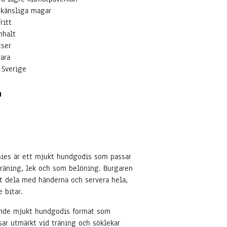
 känsliga magar
ritt
nhalt
tser
vara
i Sverige
g
es är ett mjukt hundgodis som passar
träning, lek och som belöning. Burgaren
tt dela med händerna och servera hela,
e bitar.
tande mjukt hundgodis format som
sar utmärkt vid träning och söklekar