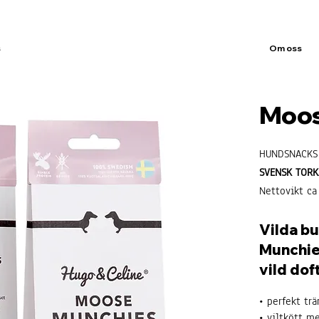
s
Om oss
Moos
HUNDSNACKS
SVENSK TORK
Nettovikt ca
Vilda b
Munchie
vild dof
• perfekt tr
• viltkött m