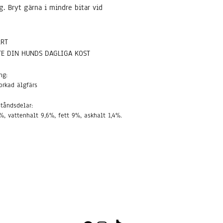
. Bryt gärna i mindre bitar vid
RRT
TE DIN HUNDS DAGLIGA KOST
ng:
orkad älgfärs
tåndsdelar:
%, vattenhalt 9,6%, fett 9%, askhalt 1,4%.