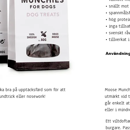
• snällt mot
• spannmålsf
• hög protei
• inga tillsa
• svenskt rå
• tillverkat 
Användnin
ka bra på upptäcksfärd som för att
Moose Munchi
undtrick eller nosework!
utmärkt vid 
går enkelt a
eller i mindr
Ett viltdof
burgare. Pas