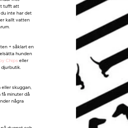
tufft att 
du inte har det 
 kallt vatten 
nrum.
ten + såklart en
selsätta hunden 
py Chips 
eller 
 djurbutik.
eller skuggan, 
 få minuter då 
under några 
 på dygnet och 