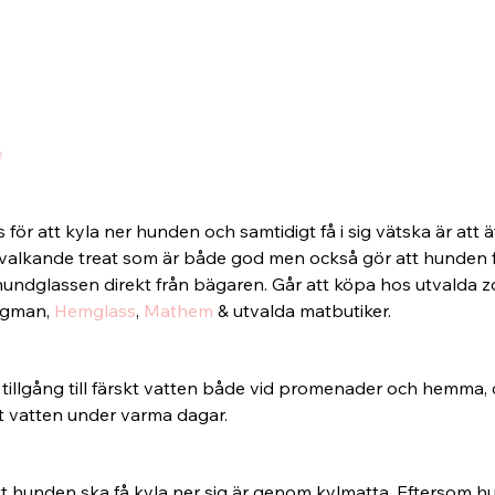
e
s för att kyla ner hunden och samtidigt få i sig vätska är att
svalkande treat som är både god men också gör att hunden få
 hundglassen direkt från bägaren. Går att köpa hos utvalda 
ogman, 
Hemglass
, 
Mathem
 & utvalda matbutiker.
r tillgång till färskt vatten både vid promenader och hemma, de
t vatten under varma dagar.
l att hunden ska få kyla ner sig är genom kylmatta. Eftersom h