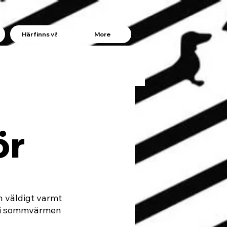
Här finns vi!
More
ör
 väldigt varmt 
å i sommvärmen 