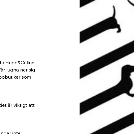
 äta Hugo&Celine 
r lugna ner sig 
zoobutiker som 
t är viktigt att 
undar inte 