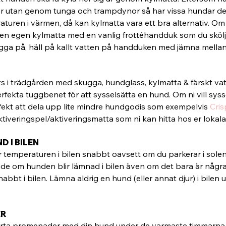
 utan genom tunga och trampdynor så har vissa hundar det 
uren i värmen, då kan kylmatta vara ett bra alternativ. Om 
 egen kylmatta med en vanlig frottéhandduk som du sköljer
igga på, häll på kallt vatten på handduken med jämna mella
ts i trädgården med skugga, hundglass, kylmatta & färskt vat
rfekta tuggbenet för att sysselsätta en hund. Om ni vill sys
erfekt att dela upp lite mindre hundgodis som exempelvis 
Cris
 aktiveringspel/aktiveringsmatta som ni kan hitta hos er lokala
 I BILEN
emperaturen i bilen snabbt oavsett om du parkerar i solen 
nde om hunden blir lämnad i bilen även om det bara är några
abbt i bilen. Lämna aldrig en hund (eller annat djur) i bilen 
ER
 korta promenader med din hund under de varmaste timmarna