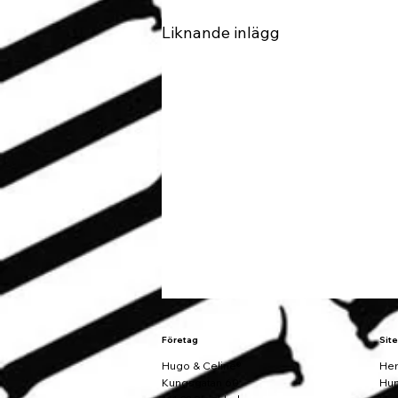
Liknande inlägg
Företag
Sit
Hugo & Celine®
He
Kungsgatan 60
Hun