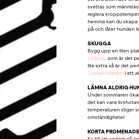
svettas som människor
reglera kroppstemperat
hemma kan du skapa en
på och låter hunden l
SKUGGA
Bygg upp en liten pla
Lollipup 
som är det pe
lite extra så är det p
Chicken Niblets
 i ett
LÄMNA ALDRIG HUND
Under sommaren ökar t
det kan vara livshota
temperaturen stiger sn
omständigheter.
KORTA PROMENAD
Se till att endast gå