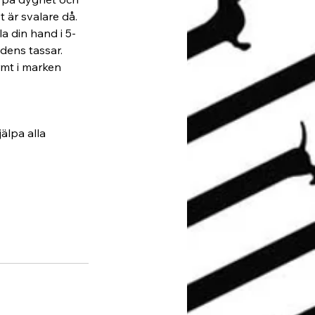
 är svalare då. 
a din hand i 5-
ens tassar. 
mt i marken 
jälpa alla 