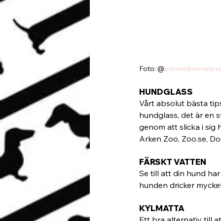
Foto: @
bonniethemaltes
HUNDGLASS
Vårt absolut bästa tip
hundglass, det är en 
genom att slicka i sig
Arken Zoo, Zoo.se, D
FÄRSKT VATTEN
Se till att din hund ha
hunden dricker mycke
KYLMATTA
Ett bra alternativ til