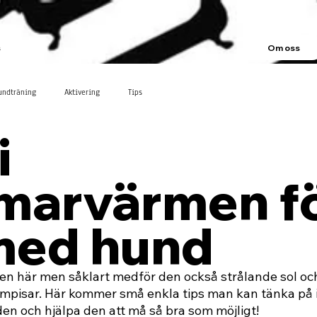
s
Om oss
undträning
Aktivering
Tips
i
arvärmen f
med hund
n här men såklart medför den också strålande sol och
kompisar. Här kommer små enkla tips man kan tänka p
den och hjälpa den att må så bra som möjligt!