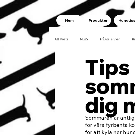
Hem
Produkter
Hundtip
All Posts
NEWS
Frågor & Svar
H
Tips 
somm
dig 
Sommaren är äntlige
för våra fyrbenta 
för att kyla ner hun