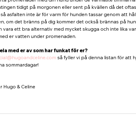
ngen tidigt på morgonen eller sent på kvällen då det oftast
a så asfalten inte är för varm för hunden tassar genom att håll
en, om det bränns på dig kommer det också brännas på hund
ara ett bra alternativ med mycket skugga och inte lika var
 med er vatten under promenaden. 
 dela med er av som har funkat för er? 
cial@hugoandceline.com
 så fyller vi på denna listan för att h
ma sommardagar!
r Hugo & Celine