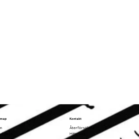
emap
Kontakt
m
Återförsäljare
dglass
Hitta oss