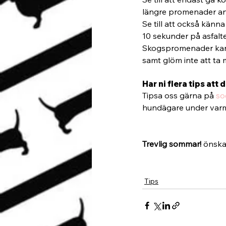
längre promenader anti
Se till att också känn
10 sekunder på asfalt
Skogspromenader kan v
samt glöm inte att ta
Har ni flera tips att
Tipsa oss gärna på 
so
hundägare under var
Trevlig sommar! 
önska
Tips