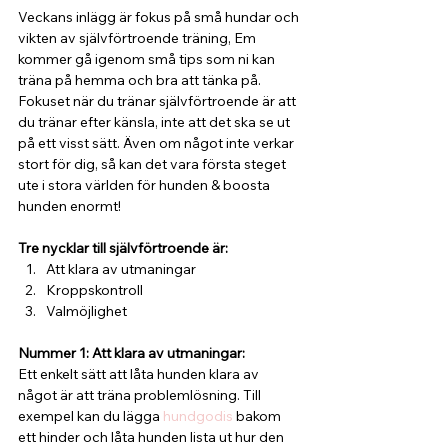
Veckans inlägg är fokus på små hundar och 
vikten av självförtroende träning, Em 
kommer gå igenom små tips som ni kan 
träna på hemma och bra att tänka på. 
Fokuset när du tränar självförtroende är att 
du tränar efter känsla, inte att det ska se ut 
på ett visst sätt. Även om något inte verkar 
stort för dig, så kan det vara första steget 
ute i stora världen för hunden & boosta 
hunden enormt!
Tre nycklar till självförtroende är:
Att klara av utmaningar
Kroppskontroll
Valmöjlighet
Nummer 1: Att klara av utmaningar:
Ett enkelt sätt att låta hunden klara av 
något är att träna problemlösning. Till 
exempel kan du lägga 
hundgodis
 bakom 
ett hinder och låta hunden lista ut hur den 