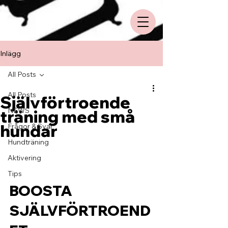
Inlägg
All Posts
All Posts
Självförtroende
NEWS
träning med små
hundar
Frågor & Svar
Hundträning
Aktivering
Tips
BOOSTA 
SJÄLVFÖRTROEND