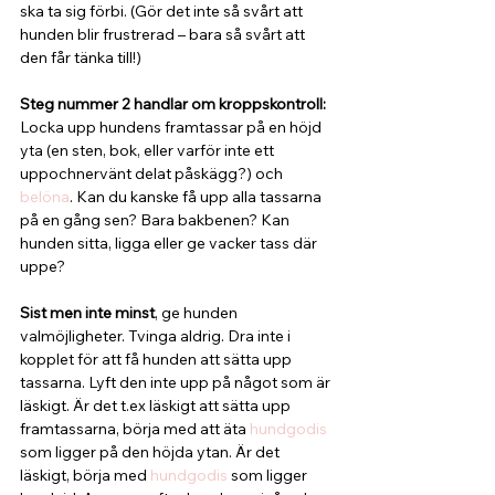
ska ta sig förbi. (Gör det inte så svårt att 
hunden blir frustrerad – bara så svårt att 
den får tänka till!)
Steg nummer 2 handlar om kroppskontroll:
Locka upp hundens framtassar på en höjd 
yta (en sten, bok, eller varför inte ett 
uppochnervänt delat påskägg?) och 
belöna
. Kan du kanske få upp alla tassarna 
på en gång sen? Bara bakbenen? Kan 
hunden sitta, ligga eller ge vacker tass där 
uppe?
Sist men inte minst
, ge hunden 
valmöjligheter. Tvinga aldrig. Dra inte i 
kopplet för att få hunden att sätta upp 
tassarna. Lyft den inte upp på något som är 
läskigt. Är det t.ex läskigt att sätta upp 
framtassarna, börja med att äta 
hundgodis
som ligger på den höjda ytan. Är det 
läskigt, börja med 
hundgodis
 som ligger 