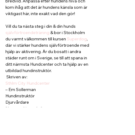
bredvid. Anpassa efter hundens nivå och 
kom ihåg att det är hundens känsla som är 
viktigast här, inte exakt vad den gör!
Vill du ta nästa steg i din & din hunds 
självförtroendeträning 
& bor i Stockholm 
du varmt välkommen till kursen 
Superdog
, 
där vi stärker hundens självförtroende med 
hjälp av aktivering. Är du bosatt i andra 
städer runt om i Sverige, se till att spana in 
ditt närmsta Hundcenter och ta hjälp av en 
utbildad hundinstruktör. 
 Skriven av:
Sthlm City Hundcenter 
– Em Sollerman
Hundinstruktör
Djurvårdare
Noseworkinstruktör