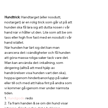
Hundtrick: 
Handtarget (eller nosdutt, 
nostarget) är en rolig trick som går ut på att 
hunden ska få lära sig att dutta nosen i vår 
hand när vi håller ut den. Lite som att be om 
tass eller high five fast med en nosdutt i vår 
hand istället.
När hunden har lärt sig det kan man 
avancera det i oändligheter och få hunden 
att göra massa roliga saker tack vare det. 
Man kan använda det i inkallning, som 
dirigering (alltså att med hjälp av 
handrörelsen visa hunden vart den ska), 
hoppa igenom hinderbanor/upp på saker 
eller till och med att hälsa fint på andra som 
vi kommer gå igenom mer under närmsta 
tiden.
1. 
Hundgodis
 redo
2. Ta fram handen & se om din hund visar 