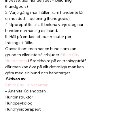
intresse. Gör hunden det = belöning 
(hundgodis)
3. Varje gång man håller fram handen & får 
en nosdutt = belöning (hundgodis)
4. Upprepa! Se till att belöna varje steg när 
hunden närmar sig din hand. 
5. Håll på endast ett par minuter per 
träningstillfälle. 
Oavsett om man har en hund som kan 
grunden eller inte så erbjuder 
Sthlm City 
Hundcenter
 i Stockholm på en träningsträff 
där man kan öva på allt det roliga man kan 
göra med sin hund och handtarget.
 Skriven av:
Sthlm City Hundcenter 
– Anahita Kolahdozan
Hundinstruktör
Hundpsykolog
Hundfysioterapeut