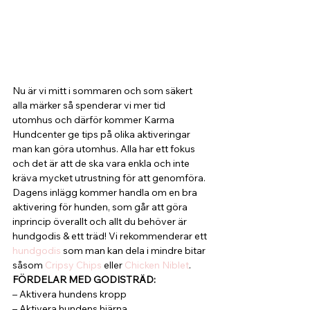
Nu är vi mitt i sommaren och som säkert 
alla märker så spenderar vi mer tid 
utomhus och därför kommer Karma 
Hundcenter ge tips på olika aktiveringar 
man kan göra utomhus. Alla har ett fokus 
och det är att de ska vara enkla och inte 
kräva mycket utrustning för att genomföra. 
Dagens inlägg kommer handla om en bra 
aktivering för hunden, som går att göra 
inprincip överallt och allt du behöver är 
hundgodis & ett träd! Vi rekommenderar ett 
hundgodis
 som man kan dela i mindre bitar 
såsom 
Cripsy Chips
 eller 
Chicken Niblet
. 
FÖRDELAR MED GODISTRÄD:
– Aktivera hundens kropp
– Aktivera hundens hjärna