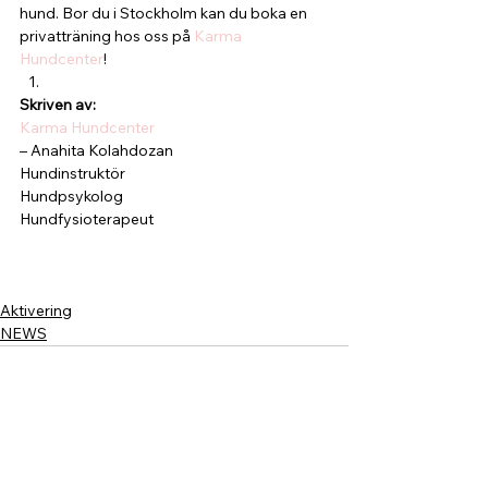
hund. Bor du i Stockholm kan du boka en 
privatträning hos oss på 
Karma 
Hundcenter
!
Skriven av:
Karma Hundcenter
– Anahita Kolahdozan
Hundinstruktör
Hundpsykolog
Hundfysioterapeut    
Aktivering
NEWS
Visa alla
Senaste inlägg