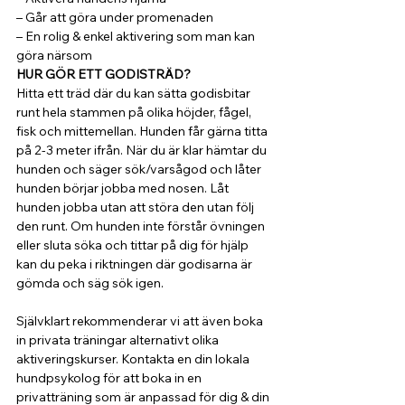
– Går att göra under promenaden 
– En rolig & enkel aktivering som man kan 
göra närsom
HUR GÖR ETT GODISTRÄD?
Hitta ett träd där du kan sätta godisbitar 
runt hela stammen på olika höjder, fågel, 
fisk och mittemellan. Hunden får gärna titta 
på 2-3 meter ifrån. När du är klar hämtar du 
hunden och säger sök/varsågod och låter 
hunden börjar jobba med nosen. Låt 
hunden jobba utan att störa den utan följ 
den runt. Om hunden inte förstår övningen 
eller sluta söka och tittar på dig för hjälp 
kan du peka i riktningen där godisarna är 
gömda och säg sök igen.
Självklart rekommenderar vi att även boka 
in privata träningar alternativt olika 
aktiveringskurser. Kontakta en din lokala 
hundpsykolog för att boka in en 
privatträning som är anpassad för dig & din 