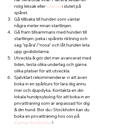
rolig leksak eller 
lollipup
 i slutet på 
spåret.
Gå tillbaka till hunden som väntar 
några meter innan startlinjen.
Gå fram tillsammans med hunden till 
startlinjen, peka i spårets riktning och 
säg ”spåra”/”nosa” och låt hunden leta 
upp godisbitarna.
Utveckla & gör det mer avancerat med 
tiden, testa olika underlag och gärna 
olika platser för att utveckla. 
Självklart rekommenderar vi att även 
boka in en spårkurs för lära dig ännu 
mer och djupdyka. Kontakta en din 
lokala hundpsykolog för att boka in en 
privatträning som är anpassad för dig 
& din hund. Bor du i Stockholm kan du 
boka en privatträning hos oss på 
Karma Hundcenter
!