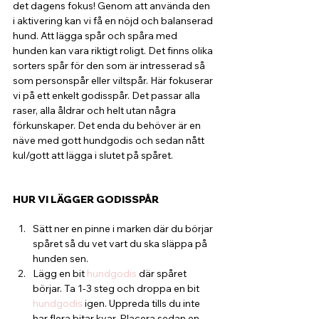
det dagens fokus! Genom att använda den 
i aktivering kan vi få en nöjd och balanserad 
hund. Att lägga spår och spåra med 
hunden kan vara riktigt roligt. Det finns olika 
sorters spår för den som är intresserad så 
som personspår eller viltspår. Här fokuserar 
vi på ett enkelt godisspår. Det passar alla 
raser, alla åldrar och helt utan några 
förkunskaper. Det enda du behöver är en 
näve med gott hundgodis och sedan nått 
kul/gott att lägga i slutet på spåret.
HUR VI LÄGGER GODISSPÅR
Sätt ner en pinne i marken där du börjar 
spåret så du vet vart du ska släppa på 
hunden sen.
Lägg en bit 
hundgodis
 där spåret 
börjar. Ta 1-3 steg och droppa en bit 
hundgodis
 igen. Uppreda tills du inte 
har flera bitar kvar. Placera sedan en 