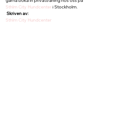
gärna boka in privatträning hos oss på 
Sthlm City Hundcenter
 i Stockholm.
 Skriven av:
Sthlm City Hundcenter 
– Anahita Kolahdozan
Hundinstruktör
Hundpsykolog
Hundfysioterapeut
Frågor & Svar
NEWS
Visa alla
Senaste inlägg