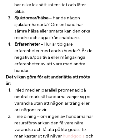
har olika lek sätt, intensitet och låter 
olika.
Sjukdomar/hälsa
 – Har de någon 
sjukdom/smärta? Om en hund har 
sämre hälsa eller smärta kan den orka 
mindre och säga ifrån snabbare.
Erfarenheter
 – Hur är tidigare 
erfarenheter med andra hundar? Är de 
negativa/positiva eller många/inga 
erfarenheter av att vara med andra 
hundar.
Det vi kan göra för att underlätta ett möte 
är:
Inled med en parallell promenad på 
neutral mark så hundarna vänjer sig vi 
varandra utan att någon är träng eller 
är i någons revir.
Fine dining – om ingen av hundarna har 
resursförsvar kan den få vara nära 
varandra och få äta på lite godis. Ex 
man kastar ut två nävar 
hundgodis
 och 