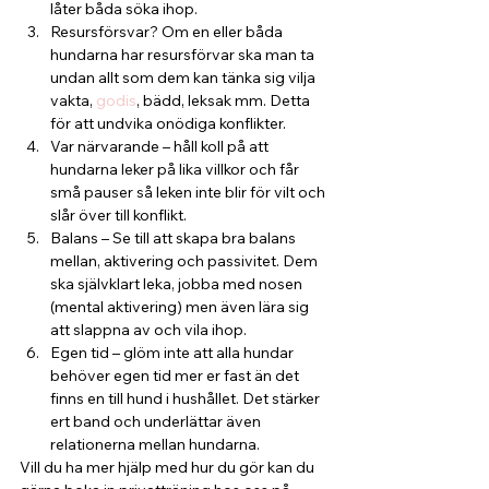
låter båda söka ihop.
Resursförsvar? Om en eller båda 
hundarna har resursförvar ska man ta 
undan allt som dem kan tänka sig vilja 
vakta, 
godis
, bädd, leksak mm. Detta 
för att undvika onödiga konflikter.
Var närvarande – håll koll på att 
hundarna leker på lika villkor och får 
små pauser så leken inte blir för vilt och 
slår över till konflikt.
Balans – Se till att skapa bra balans 
mellan, aktivering och passivitet. Dem 
ska självklart leka, jobba med nosen 
(mental aktivering) men även lära sig 
att slappna av och vila ihop.
Egen tid – glöm inte att alla hundar 
behöver egen tid mer er fast än det 
finns en till hund i hushållet. Det stärker 
ert band och underlättar även 
relationerna mellan hundarna.
Vill du ha mer hjälp med hur du gör kan du 