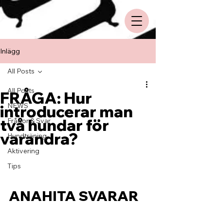
Inlägg
All Posts
All Posts
FRÅGA: Hur
NEWS
introducerar man
två hundar för
Frågor & Svar
varandra?
Hundträning
Aktivering
Tips
ANAHITA SVARAR 